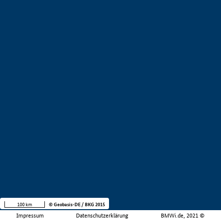
100 km
© Geobasis-DE / BKG 2015
Impressum
Datenschutzerklärung
BMWi.de, 2021 ©