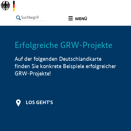
undefined
MENÜ
Erfolgreiche GRW-Projekte
LISTE
Filter
Info
Auf der folgenden Deutschlandkarte
finden Sie konkrete Beispiele erfolgreicher
GRW-Projekte!
LOS GEHT'S