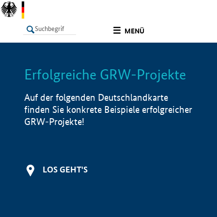
undefined
MENÜ
Erfolgreiche GRW-Projekte
LISTE
Filter
Info
Auf der folgenden Deutschlandkarte
finden Sie konkrete Beispiele erfolgreicher
GRW-Projekte!
LOS GEHT'S