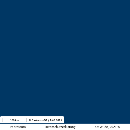
100 km
© Geobasis-DE / BKG 2015
Impressum
Datenschutzerklärung
BMWi.de, 2021 ©