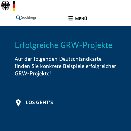
undefined
MENÜ
Erfolgreiche GRW-Projekte
LISTE
Filter
Info
Auf der folgenden Deutschlandkarte
finden Sie konkrete Beispiele erfolgreicher
GRW-Projekte!
LOS GEHT'S