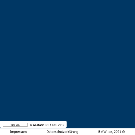
100 km
© Geobasis-DE / BKG 2015
Impressum
Datenschutzerklärung
BMWi.de, 2021 ©