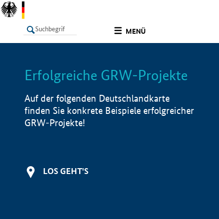
undefined
MENÜ
Erfolgreiche GRW-Projekte
LISTE
Filter
Info
Auf der folgenden Deutschlandkarte
finden Sie konkrete Beispiele erfolgreicher
GRW-Projekte!
LOS GEHT'S