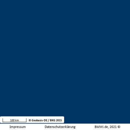
100 km
© Geobasis-DE / BKG 2015
Impressum
Datenschutzerklärung
BMWi.de, 2021 ©