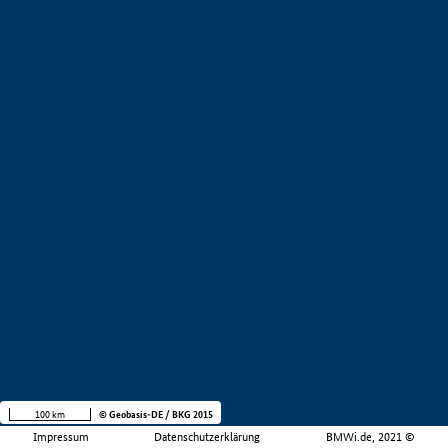
100 km
© Geobasis-DE / BKG 2015
Impressum
Datenschutzerklärung
BMWi.de, 2021 ©