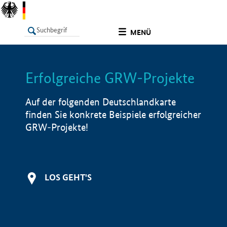
undefined
MENÜ
Erfolgreiche GRW-Projekte
LISTE
Filter
Info
Auf der folgenden Deutschlandkarte
finden Sie konkrete Beispiele erfolgreicher
GRW-Projekte!
LOS GEHT'S