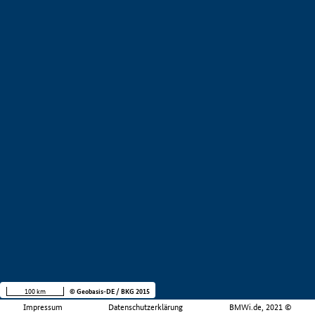
100 km
© Geobasis-DE / BKG 2015
Impressum
Datenschutzerklärung
BMWi.de, 2021 ©