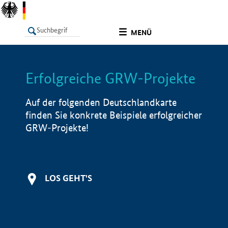
undefined
MENÜ
Erfolgreiche GRW-Projekte
LISTE
Filter
Info
Auf der folgenden Deutschlandkarte
finden Sie konkrete Beispiele erfolgreicher
GRW-Projekte!
LOS GEHT'S