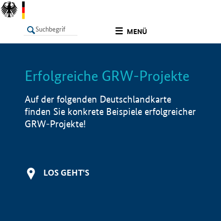
undefined
MENÜ
Erfolgreiche GRW-Projekte
LISTE
Filter
Info
Auf der folgenden Deutschlandkarte
finden Sie konkrete Beispiele erfolgreicher
GRW-Projekte!
LOS GEHT'S