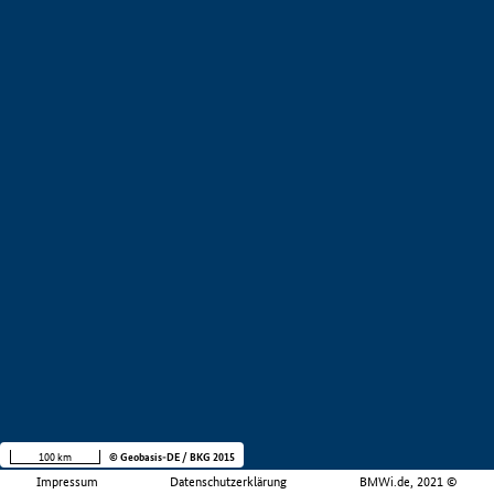
100 km
© Geobasis-DE / BKG 2015
Impressum
Datenschutzerklärung
BMWi.de, 2021 ©