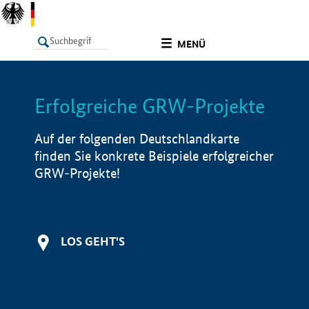
undefined
MENÜ
Erfolgreiche GRW-Projekte
LISTE
Filter
Info
Auf der folgenden Deutschlandkarte
finden Sie konkrete Beispiele erfolgreicher
GRW-Projekte!
LOS GEHT'S