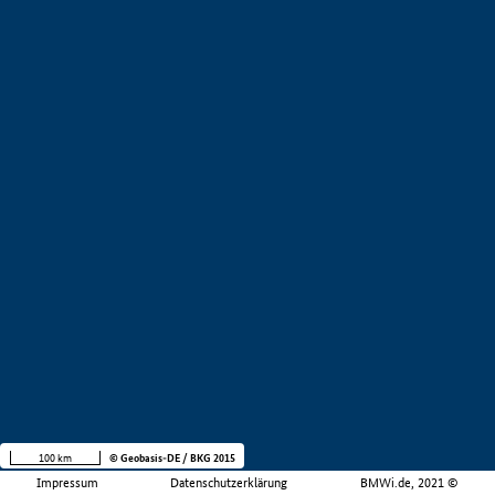
100 km
© Geobasis-DE / BKG 2015
Impressum
Datenschutzerklärung
BMWi.de, 2021 ©