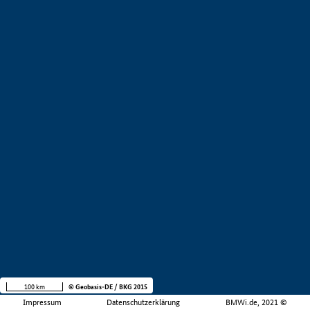
100 km
© Geobasis-DE / BKG 2015
Impressum
Datenschutzerklärung
BMWi.de, 2021 ©