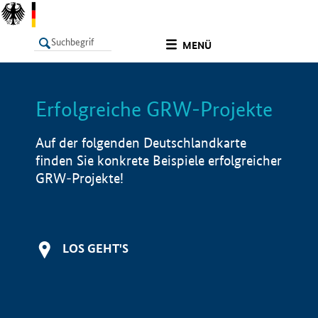
undefined
MENÜ
Erfolgreiche GRW-Projekte
LISTE
Filter
Info
Auf der folgenden Deutschlandkarte
finden Sie konkrete Beispiele erfolgreicher
GRW-Projekte!
LOS GEHT'S