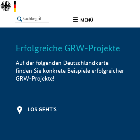
undefined
MENÜ
Erfolgreiche GRW-Projekte
LISTE
Filter
Info
Auf der folgenden Deutschlandkarte
finden Sie konkrete Beispiele erfolgreicher
GRW-Projekte!
LOS GEHT'S