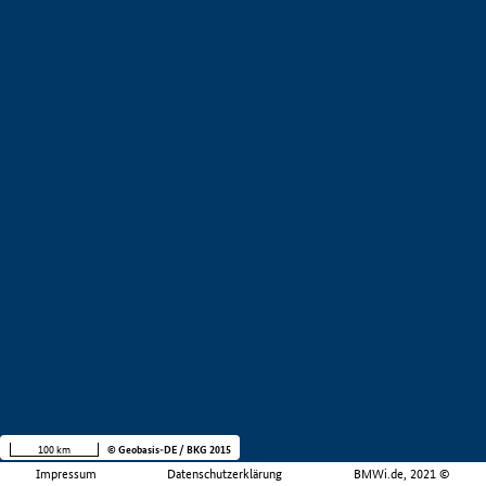
100 km
© Geobasis-DE / BKG 2015
Impressum
Datenschutzerklärung
BMWi.de, 2021 ©