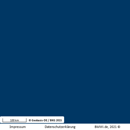
100 km
© Geobasis-DE / BKG 2015
Impressum
Datenschutzerklärung
BMWi.de, 2021 ©