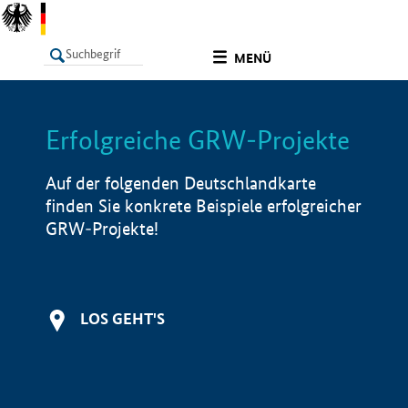
undefined
MENÜ
Erfolgreiche GRW-Projekte
LISTE
Filter
Info
Auf der folgenden Deutschlandkarte
finden Sie konkrete Beispiele erfolgreicher
GRW-Projekte!
LOS GEHT'S