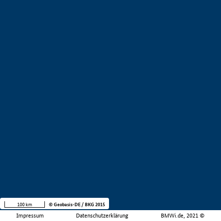
100 km
© Geobasis-DE / BKG 2015
Impressum
Datenschutzerklärung
BMWi.de, 2021 ©