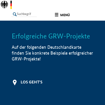
undefined
MENÜ
Erfolgreiche GRW-Projekte
LISTE
Filter
Info
Auf der folgenden Deutschlandkarte
finden Sie konkrete Beispiele erfolgreicher
GRW-Projekte!
LOS GEHT'S