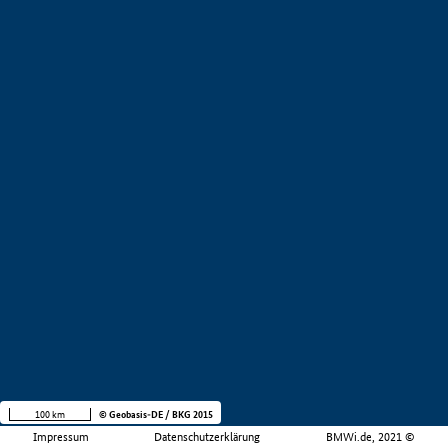
100 km
© Geobasis-DE / BKG 2015
Impressum
Datenschutzerklärung
BMWi.de, 2021 ©