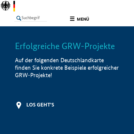
undefined
MENÜ
Erfolgreiche GRW-Projekte
LISTE
Filter
Info
Auf der folgenden Deutschlandkarte
finden Sie konkrete Beispiele erfolgreicher
GRW-Projekte!
LOS GEHT'S