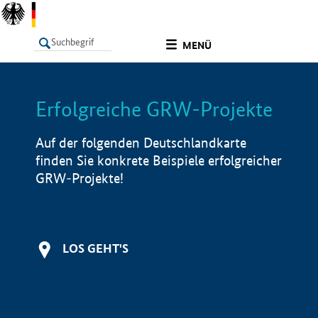
undefined
MENÜ
Erfolgreiche GRW-Projekte
LISTE
Filter
Info
Auf der folgenden Deutschlandkarte
finden Sie konkrete Beispiele erfolgreicher
GRW-Projekte!
LOS GEHT'S