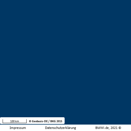
100 km
© Geobasis-DE / BKG 2015
Impressum
Datenschutzerklärung
BMWi.de, 2021 ©