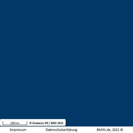
100 km
© Geobasis-DE / BKG 2015
Impressum
Datenschutzerklärung
BMWi.de, 2021 ©