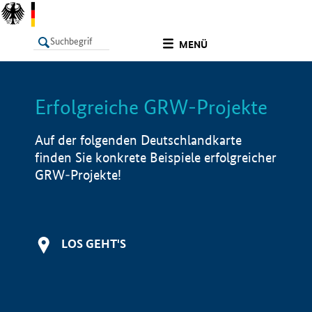
undefined
MENÜ
Erfolgreiche GRW-Projekte
LISTE
Filter
Info
Auf der folgenden Deutschlandkarte
finden Sie konkrete Beispiele erfolgreicher
GRW-Projekte!
LOS GEHT'S