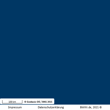
100 km
© Geobasis-DE / BKG 2015
Impressum
Datenschutzerklärung
BMWi.de, 2021 ©