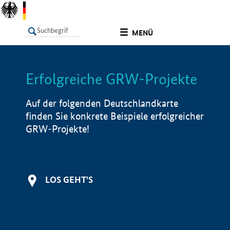
undefined
MENÜ
Erfolgreiche GRW-Projekte
LISTE
Filter
Info
Auf der folgenden Deutschlandkarte
finden Sie konkrete Beispiele erfolgreicher
GRW-Projekte!
LOS GEHT'S