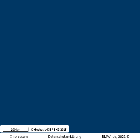
100 km
© Geobasis-DE / BKG 2015
Impressum
Datenschutzerklärung
BMWi.de, 2021 ©