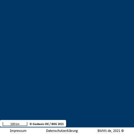
100 km
© Geobasis-DE / BKG 2015
Impressum
Datenschutzerklärung
BMWi.de, 2021 ©