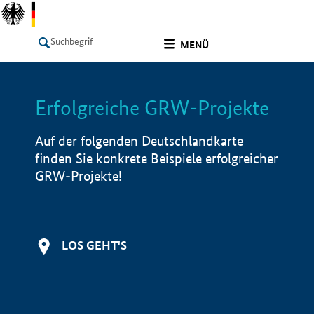
undefined
MENÜ
Erfolgreiche GRW-Projekte
LISTE
Filter
Info
Auf der folgenden Deutschlandkarte
finden Sie konkrete Beispiele erfolgreicher
GRW-Projekte!
LOS GEHT'S