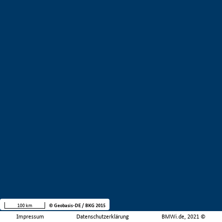
100 km
© Geobasis-DE / BKG 2015
Impressum
Datenschutzerklärung
BMWi.de, 2021 ©