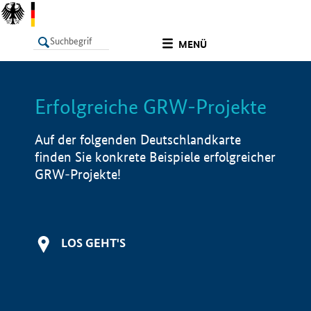
undefined
MENÜ
Erfolgreiche GRW-Projekte
LISTE
Filter
Info
Auf der folgenden Deutschlandkarte
finden Sie konkrete Beispiele erfolgreicher
GRW-Projekte!
LOS GEHT'S