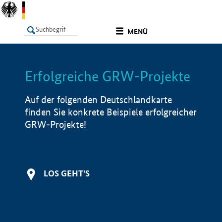
undefined
MENÜ
Erfolgreiche GRW-Projekte
LISTE
Filter
Info
Auf der folgenden Deutschlandkarte
finden Sie konkrete Beispiele erfolgreicher
GRW-Projekte!
LOS GEHT'S