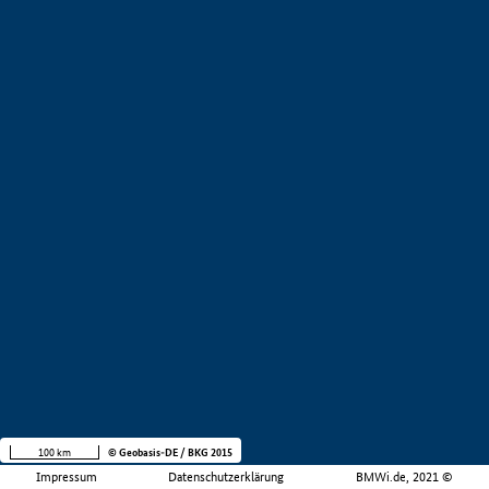
100 km
© Geobasis-DE / BKG 2015
Impressum
Datenschutzerklärung
BMWi.de, 2021 ©