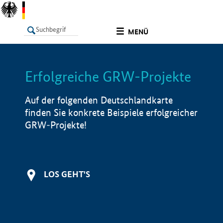
undefined
MENÜ
Erfolgreiche GRW-Projekte
LISTE
Filter
Info
Auf der folgenden Deutschlandkarte
finden Sie konkrete Beispiele erfolgreicher
GRW-Projekte!
LOS GEHT'S