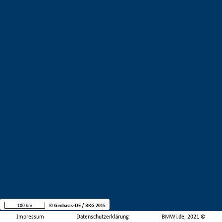
100 km
© Geobasis-DE / BKG 2015
Impressum
Datenschutzerklärung
BMWi.de, 2021 ©