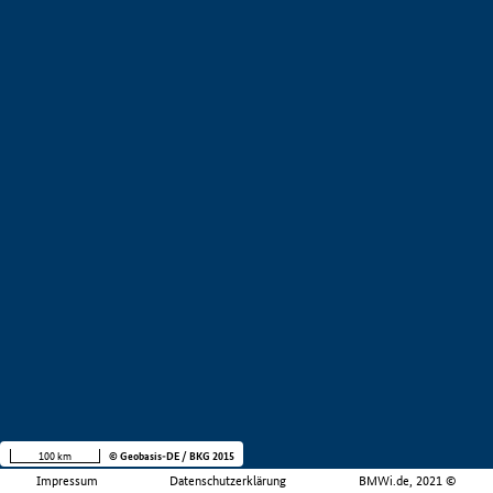
100 km
© Geobasis-DE / BKG 2015
Impressum
Datenschutzerklärung
BMWi.de, 2021 ©