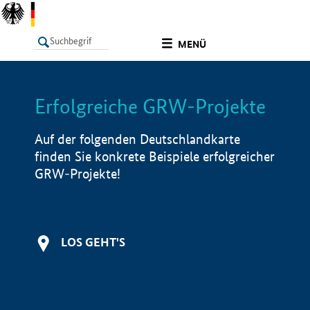
undefined
MENÜ
Erfolgreiche GRW-Projekte
LISTE
Filter
Info
Auf der folgenden Deutschlandkarte
finden Sie konkrete Beispiele erfolgreicher
GRW-Projekte!
LOS GEHT'S