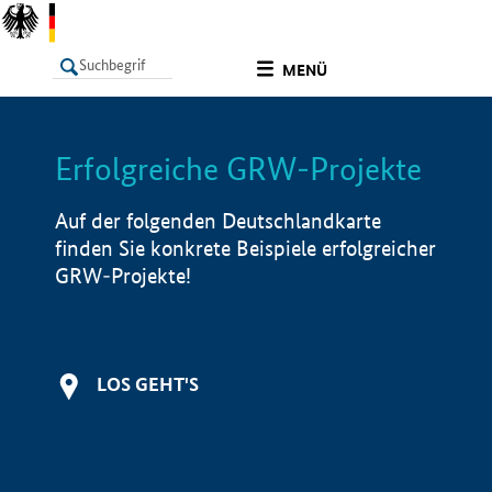
undefined
MENÜ
Erfolgreiche GRW-Projekte
LISTE
Filter
Info
Auf der folgenden Deutschlandkarte
finden Sie konkrete Beispiele erfolgreicher
GRW-Projekte!
LOS GEHT'S