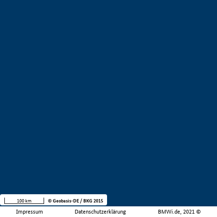
100 km
© Geobasis-DE / BKG 2015
Impressum
Datenschutzerklärung
BMWi.de, 2021 ©