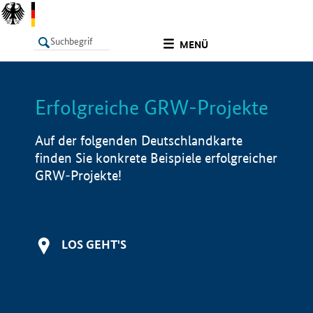
undefined
MENÜ
Erfolgreiche GRW-Projekte
LISTE
Filter
Info
Auf der folgenden Deutschlandkarte
finden Sie konkrete Beispiele erfolgreicher
GRW-Projekte!
LOS GEHT'S