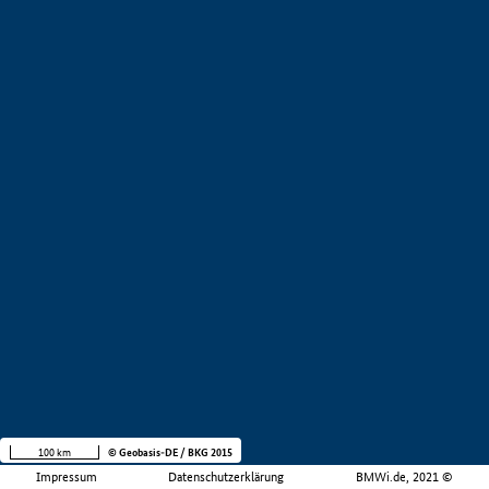
100 km
© Geobasis-DE / BKG 2015
Impressum
Datenschutzerklärung
BMWi.de, 2021 ©