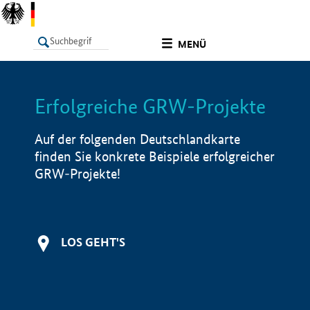
undefined
MENÜ
Erfolgreiche GRW-Projekte
LISTE
Filter
Info
Auf der folgenden Deutschlandkarte
finden Sie konkrete Beispiele erfolgreicher
GRW-Projekte!
LOS GEHT'S