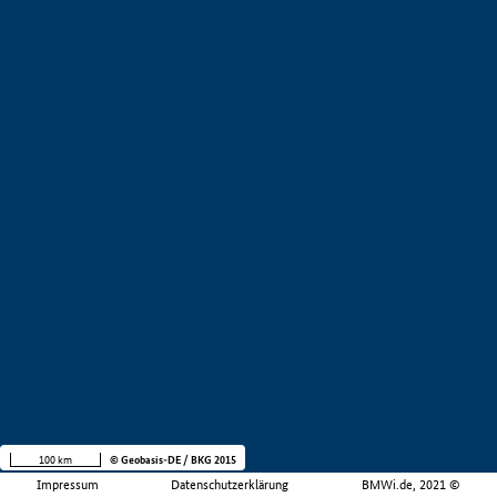
100 km
© Geobasis-DE / BKG 2015
Impressum
Datenschutzerklärung
BMWi.de, 2021 ©