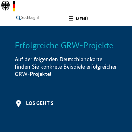
undefined
MENÜ
Erfolgreiche GRW-Projekte
LISTE
Filter
Info
Auf der folgenden Deutschlandkarte
finden Sie konkrete Beispiele erfolgreicher
GRW-Projekte!
LOS GEHT'S