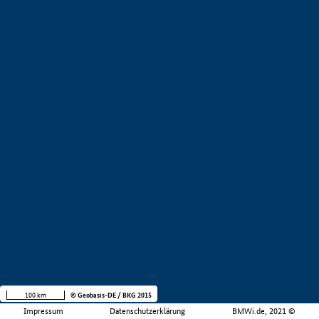
100 km
© Geobasis-DE / BKG 2015
Impressum
Datenschutzerklärung
BMWi.de, 2021 ©