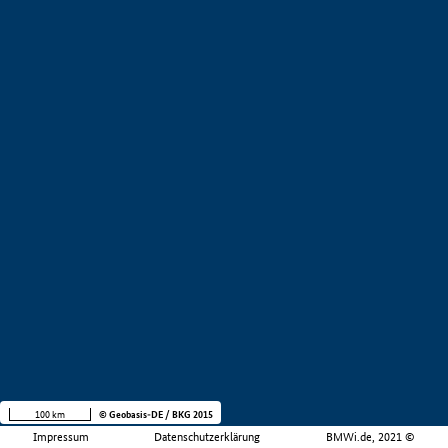
100 km
© Geobasis-DE / BKG 2015
Impressum
Datenschutzerklärung
BMWi.de, 2021 ©