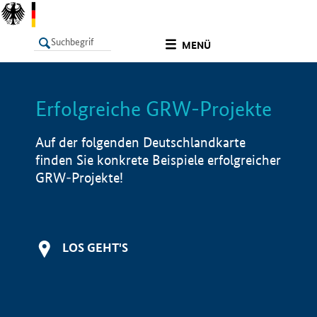
undefined
MENÜ
Erfolgreiche GRW-Projekte
LISTE
Filter
Info
Auf der folgenden Deutschlandkarte
finden Sie konkrete Beispiele erfolgreicher
GRW-Projekte!
LOS GEHT'S