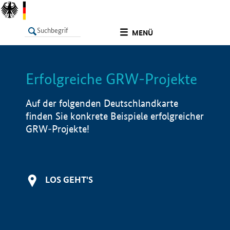
undefined
MENÜ
Erfolgreiche GRW-Projekte
LISTE
Filter
Info
Auf der folgenden Deutschlandkarte
finden Sie konkrete Beispiele erfolgreicher
GRW-Projekte!
LOS GEHT'S