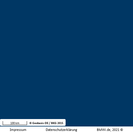
100 km
© Geobasis-DE / BKG 2015
Impressum
Datenschutzerklärung
BMWi.de, 2021 ©