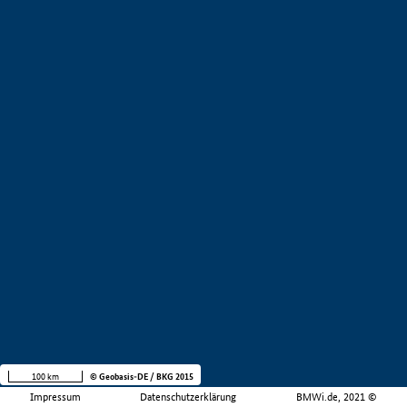
100 km
© Geobasis-DE / BKG 2015
Impressum
Datenschutzerklärung
BMWi.de, 2021 ©