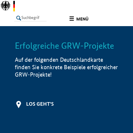
undefined
MENÜ
Erfolgreiche GRW-Projekte
LISTE
Filter
Info
Auf der folgenden Deutschlandkarte
finden Sie konkrete Beispiele erfolgreicher
GRW-Projekte!
LOS GEHT'S