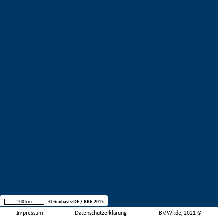
100 km
© Geobasis-DE / BKG 2015
Impressum
Datenschutzerklärung
BMWi.de, 2021 ©