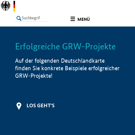
undefined
MENÜ
Erfolgreiche GRW-Projekte
LISTE
Filter
Info
Auf der folgenden Deutschlandkarte
finden Sie konkrete Beispiele erfolgreicher
GRW-Projekte!
LOS GEHT'S