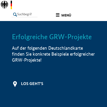
undefined
MENÜ
Erfolgreiche GRW-Projekte
LISTE
Filter
Info
Auf der folgenden Deutschlandkarte
finden Sie konkrete Beispiele erfolgreicher
GRW-Projekte!
LOS GEHT'S