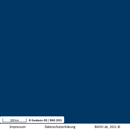
100 km
© Geobasis-DE / BKG 2015
Impressum
Datenschutzerklärung
BMWi.de, 2021 ©