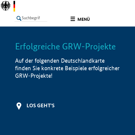
undefined
MENÜ
Erfolgreiche GRW-Projekte
LISTE
Filter
Info
Auf der folgenden Deutschlandkarte
finden Sie konkrete Beispiele erfolgreicher
GRW-Projekte!
LOS GEHT'S