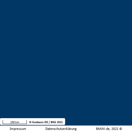
100 km
© Geobasis-DE / BKG 2015
Impressum
Datenschutzerklärung
BMWi.de, 2021 ©