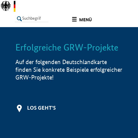
undefined
MENÜ
Erfolgreiche GRW-Projekte
LISTE
Filter
Info
Auf der folgenden Deutschlandkarte
finden Sie konkrete Beispiele erfolgreicher
GRW-Projekte!
LOS GEHT'S