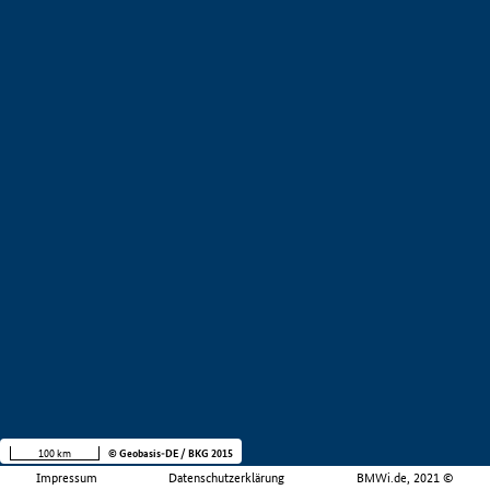
100 km
© Geobasis-DE / BKG 2015
Impressum
Datenschutzerklärung
BMWi.de, 2021 ©