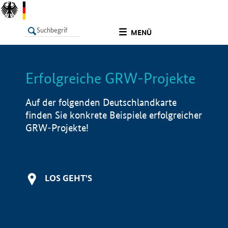
undefined
MENÜ
Erfolgreiche GRW-Projekte
LISTE
Filter
Info
Auf der folgenden Deutschlandkarte
finden Sie konkrete Beispiele erfolgreicher
GRW-Projekte!
LOS GEHT'S