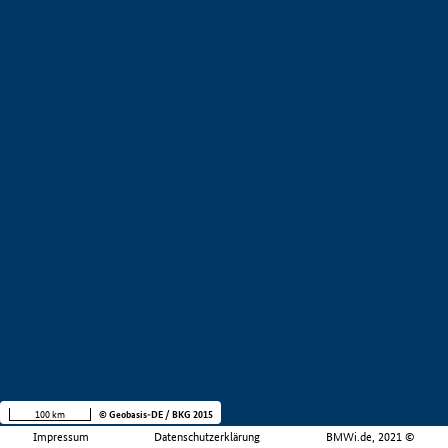
100 km
© Geobasis-DE / BKG 2015
Impressum
Datenschutzerklärung
BMWi.de, 2021 ©