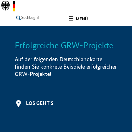
undefined
MENÜ
Erfolgreiche GRW-Projekte
LISTE
Filter
Info
Auf der folgenden Deutschlandkarte
finden Sie konkrete Beispiele erfolgreicher
GRW-Projekte!
LOS GEHT'S