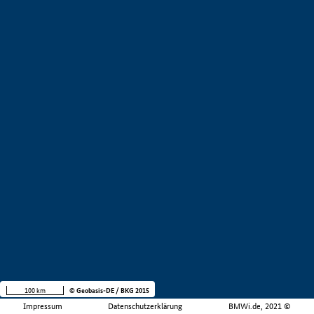
100 km
© Geobasis-DE / BKG 2015
Impressum
Datenschutzerklärung
BMWi.de, 2021 ©