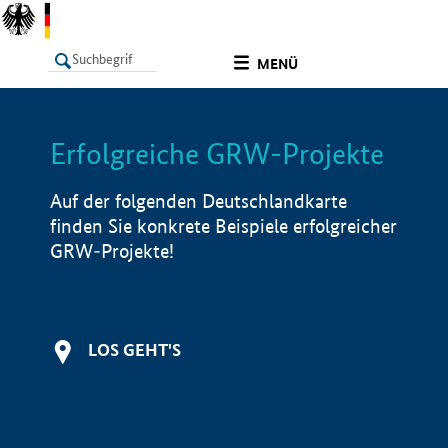
undefined
MENÜ
Erfolgreiche GRW-Projekte
LISTE
Filter
Info
Auf der folgenden Deutschlandkarte
finden Sie konkrete Beispiele erfolgreicher
GRW-Projekte!
LOS GEHT'S