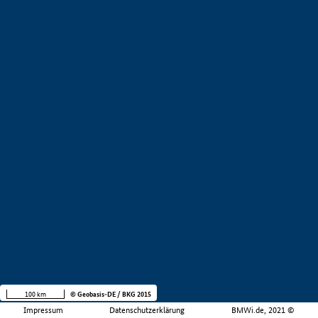
100 km
© Geobasis-DE / BKG 2015
Impressum
Datenschutzerklärung
BMWi.de, 2021 ©