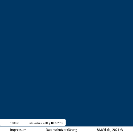
100 km
© Geobasis-DE / BKG 2015
Impressum
Datenschutzerklärung
BMWi.de, 2021 ©