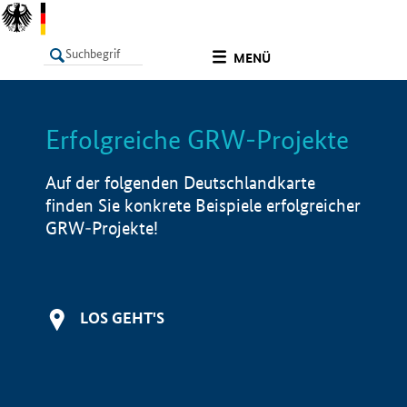
undefined
MENÜ
Erfolgreiche GRW-Projekte
LISTE
Filter
Info
Auf der folgenden Deutschlandkarte
finden Sie konkrete Beispiele erfolgreicher
GRW-Projekte!
LOS GEHT'S