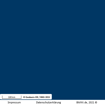
100 km
© Geobasis-DE / BKG 2015
Impressum
Datenschutzerklärung
BMWi.de, 2021 ©