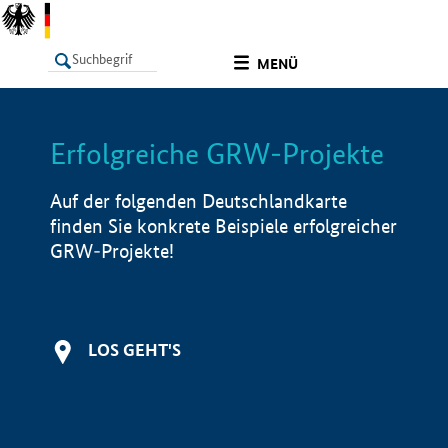
undefined
MENÜ
Erfolgreiche GRW-Projekte
LISTE
Filter
Info
Auf der folgenden Deutschlandkarte
finden Sie konkrete Beispiele erfolgreicher
GRW-Projekte!
LOS GEHT'S