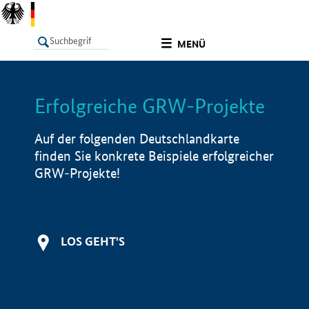
undefined
MENÜ
Erfolgreiche GRW-Projekte
LISTE
Filter
Info
Auf der folgenden Deutschlandkarte
finden Sie konkrete Beispiele erfolgreicher
GRW-Projekte!
LOS GEHT'S