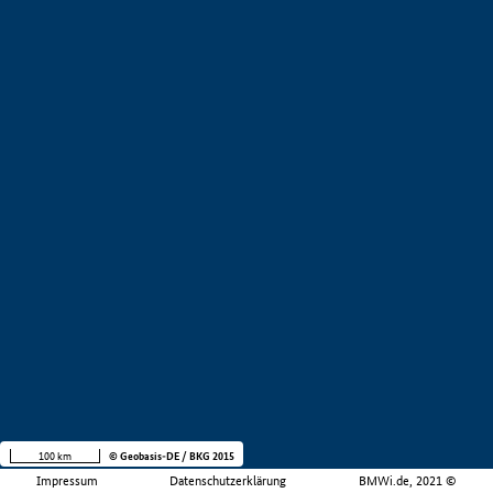
100 km
© Geobasis-DE / BKG 2015
Impressum
Datenschutzerklärung
BMWi.de, 2021 ©