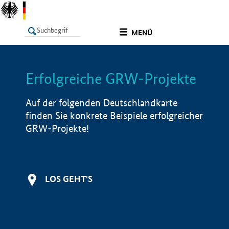
undefined
MENÜ
Erfolgreiche GRW-Projekte
LISTE
Filter
Info
Auf der folgenden Deutschlandkarte
finden Sie konkrete Beispiele erfolgreicher
GRW-Projekte!
LOS GEHT'S