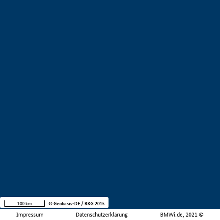
100 km
© Geobasis-DE / BKG 2015
Impressum
Datenschutzerklärung
BMWi.de, 2021 ©