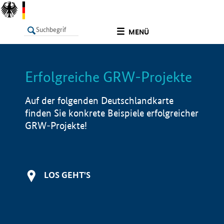
undefined
MENÜ
Erfolgreiche GRW-Projekte
LISTE
Filter
Info
Auf der folgenden Deutschlandkarte
finden Sie konkrete Beispiele erfolgreicher
GRW-Projekte!
LOS GEHT'S