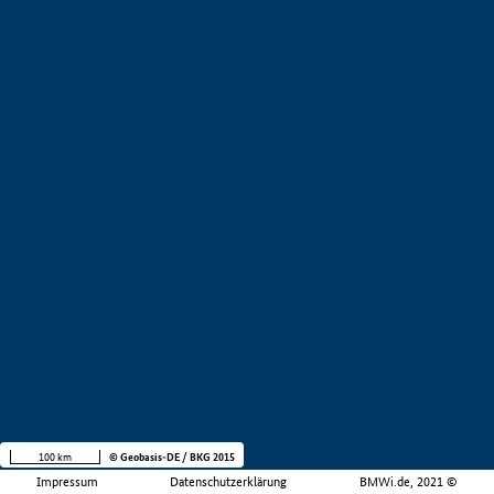
100 km
© Geobasis-DE / BKG 2015
Impressum
Datenschutzerklärung
BMWi.de, 2021 ©