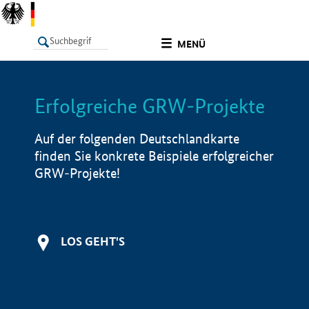
undefined
MENÜ
Erfolgreiche GRW-Projekte
LISTE
Filter
Info
Auf der folgenden Deutschlandkarte
finden Sie konkrete Beispiele erfolgreicher
GRW-Projekte!
LOS GEHT'S