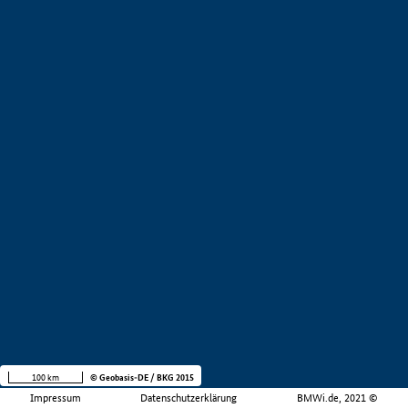
100 km
© Geobasis-DE / BKG 2015
Impressum
Datenschutzerklärung
BMWi.de, 2021 ©