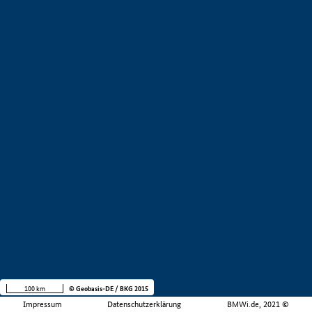
100 km
© Geobasis-DE / BKG 2015
Impressum
Datenschutzerklärung
BMWi.de, 2021 ©