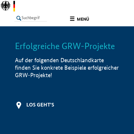
undefined
MENÜ
Erfolgreiche GRW-Projekte
LISTE
Filter
Info
Auf der folgenden Deutschlandkarte
finden Sie konkrete Beispiele erfolgreicher
GRW-Projekte!
LOS GEHT'S