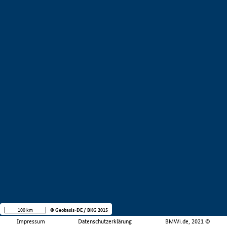
100 km
© Geobasis-DE / BKG 2015
Impressum
Datenschutzerklärung
BMWi.de, 2021 ©