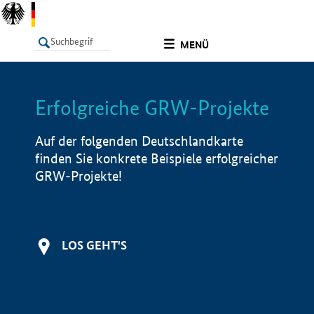
undefined
MENÜ
Erfolgreiche GRW-Projekte
LISTE
Filter
Info
Auf der folgenden Deutschlandkarte
finden Sie konkrete Beispiele erfolgreicher
GRW-Projekte!
LOS GEHT'S