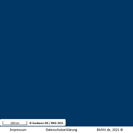
100 km
© Geobasis-DE / BKG 2015
Impressum
Datenschutzerklärung
BMWi.de, 2021 ©