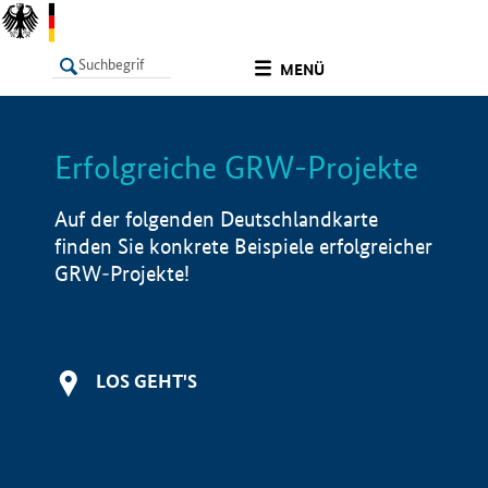
undefined
MENÜ
Erfolgreiche GRW-Projekte
LISTE
Filter
Info
Auf der folgenden Deutschlandkarte
finden Sie konkrete Beispiele erfolgreicher
GRW-Projekte!
LOS GEHT'S