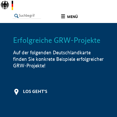
undefined
MENÜ
Erfolgreiche GRW-Projekte
LISTE
Filter
Info
Auf der folgenden Deutschlandkarte
finden Sie konkrete Beispiele erfolgreicher
GRW-Projekte!
LOS GEHT'S