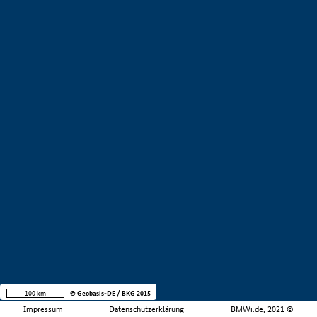
100 km
© Geobasis-DE / BKG 2015
Impressum
Datenschutzerklärung
BMWi.de, 2021 ©