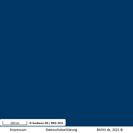
100 km
© Geobasis-DE / BKG 2015
Impressum
Datenschutzerklärung
BMWi.de, 2021 ©