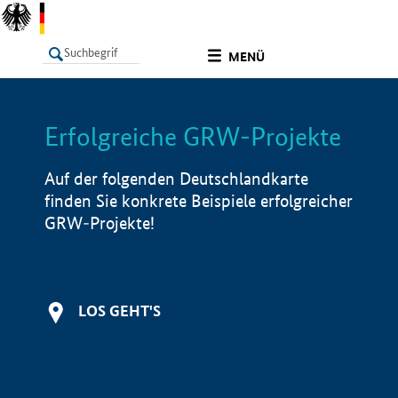
undefined
MENÜ
Erfolgreiche GRW-Projekte
LISTE
Filter
Info
Auf der folgenden Deutschlandkarte
finden Sie konkrete Beispiele erfolgreicher
GRW-Projekte!
LOS GEHT'S