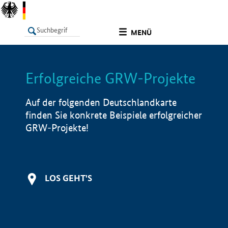
undefined
MENÜ
Erfolgreiche GRW-Projekte
LISTE
Filter
Info
Auf der folgenden Deutschlandkarte
finden Sie konkrete Beispiele erfolgreicher
GRW-Projekte!
LOS GEHT'S