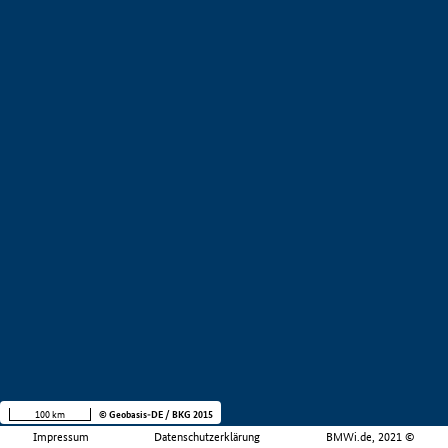
100 km
© Geobasis-DE / BKG 2015
Impressum
Datenschutzerklärung
BMWi.de, 2021 ©