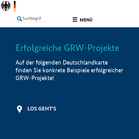
undefined
MENÜ
Erfolgreiche GRW-Projekte
LISTE
Filter
Info
Auf der folgenden Deutschlandkarte
finden Sie konkrete Beispiele erfolgreicher
GRW-Projekte!
LOS GEHT'S