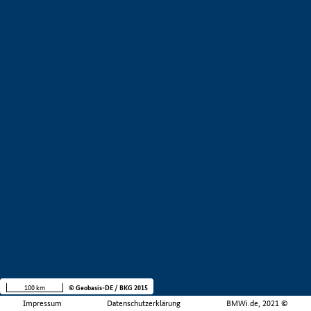
100 km
© Geobasis-DE / BKG 2015
Impressum
Datenschutzerklärung
BMWi.de, 2021 ©