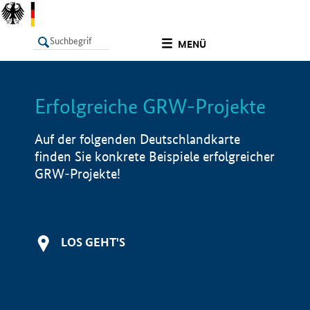
undefined
MENÜ
Erfolgreiche GRW-Projekte
LISTE
Filter
Info
Auf der folgenden Deutschlandkarte
finden Sie konkrete Beispiele erfolgreicher
GRW-Projekte!
LOS GEHT'S