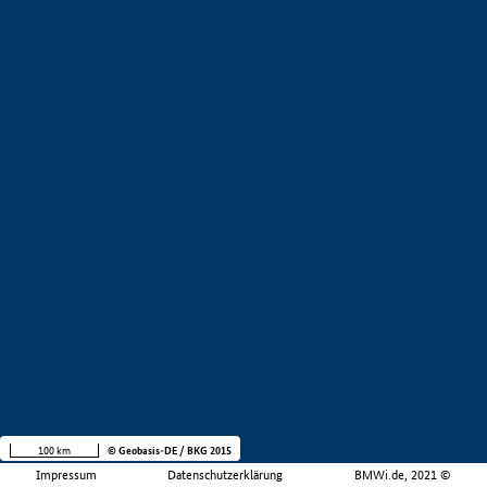
100 km
© Geobasis-DE / BKG 2015
Impressum
Datenschutzerklärung
BMWi.de, 2021 ©